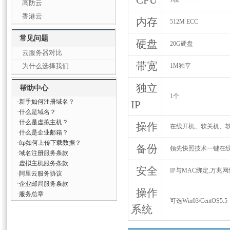
CPU
高防云
香港云
内存
512M ECC
常见问题
硬盘
20G硬盘
云服务器对比
带宽
为什么选择我们
1M独享
独立
帮助中心
1个
·
新手如何注册域名？
IP
·
什么是域名？
·
什么是虚拟主机？
操作
在线开机、软关机、软
·
什么是企业邮箱？
·
ftp如何上传下载数据？
备份
领先快照技术一键在线
·
域名注册服务条款
·
虚拟主机服务条款
安全
IP与MAC绑定,万兆网络
·
阿里云服务协议
·
企业邮局服务条款
操作
·
服务总章
可选Win03/CentOS5.5
系统