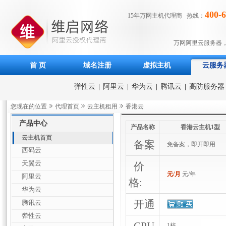
400-6
15年万网主机代理商 热线：
万网阿里云服务器
首 页
域名注册
虚拟主机
云服务
弹性云
|
阿里云
|
华为云
|
腾讯云
|
高防服务器
您现在的位置
代理首页
云主机租用
香港云
产品中心
产品名称
香港云主机1型
云主机首页
备案
免备案，即开即用
西码云
天翼云
价
元/月
元/年
阿里云
格:
华为云
开通
腾讯云
弹性云
1核