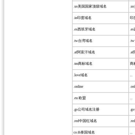
.us美国国家顶级域名
.u
.in印度域名
印度
.es西班牙域名
.e
.tw台湾域名
.t
.af阿富汗域名
.a
.tm商标域名
商标
.love域名
...
.online
.onl
.eu 欧盟
...
.gs公司域名注册
.g
.red中国红域名
.r
co.th泰国域名
...