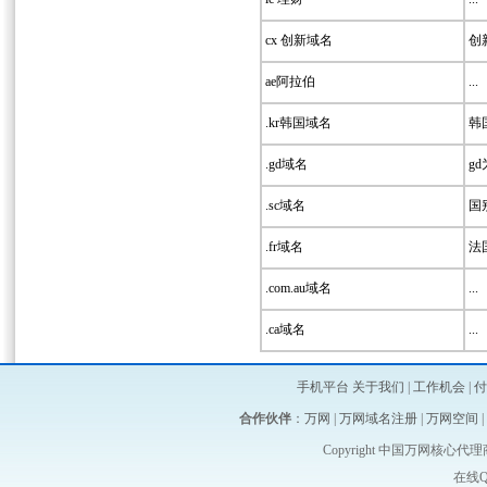
cx 创新域名
创新
ae阿拉伯
...
.kr韩国域名
韩
.gd域名
g
.sc域名
国
.fr域名
法国
.com.au域名
...
.ca域名
...
手机平台
关于我们
|
工作机会
|
付
合作伙伴
：
万网
|
万网域名注册
|
万网空间
|
Copyright 中国万网核心代理商-维启
在线