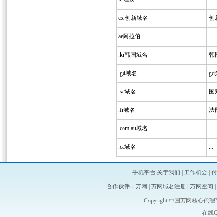
cx 创新域名
创新
ae阿拉伯
...
.kr韩国域名
韩
.gd域名
g
.sc域名
国
.fr域名
法国
.com.au域名
...
.ca域名
...
手机平台
关于我们
|
工作机会
|
付
合作伙伴
：
万网
|
万网域名注册
|
万网空间
|
Copyright 中国万网核心代理商-维启
在线