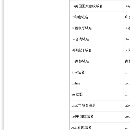
.us美国国家顶级域名
.u
.in印度域名
印度
.es西班牙域名
.e
.tw台湾域名
.t
.af阿富汗域名
.a
.tm商标域名
商标
.love域名
...
.online
.onl
.eu 欧盟
...
.gs公司域名注册
.g
.red中国红域名
.r
co.th泰国域名
...